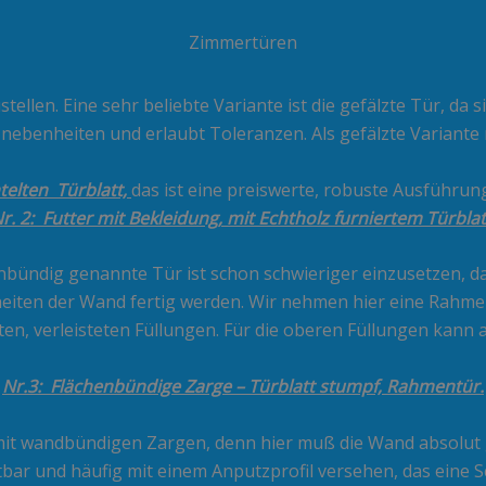
Zimmertüren
ellen. Eine sehr beliebte Variante ist die gefälzte Tür, da si
Unebenheiten und erlaubt Toleranzen. Als gefälzte Variante
elten Türblatt,
das ist eine preiswerte, robuste Ausführun
r. 2: Futter mit Bekleidung, mit Echtholz furniertem Türblat
bündig genannte Tür ist schon schwieriger einzusetzen, da d
iten der Wand fertig werden. Wir nehmen hier eine Rahmentü
ten, verleisteten Füllungen. Für die oberen Füllungen kann
Nr.3: Flächenbündige Zarge – Türblatt stumpf, Rahmentür.
mit wandbündigen Zargen, denn hier muß die Wand absolut ge
htbar und häufig mit einem Anputzprofil versehen, das eine S