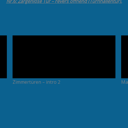
Nr.6: Zargenlose Tür – revers öffnend (Turnhallentür).
Zimmertüren – intro 2
Mat