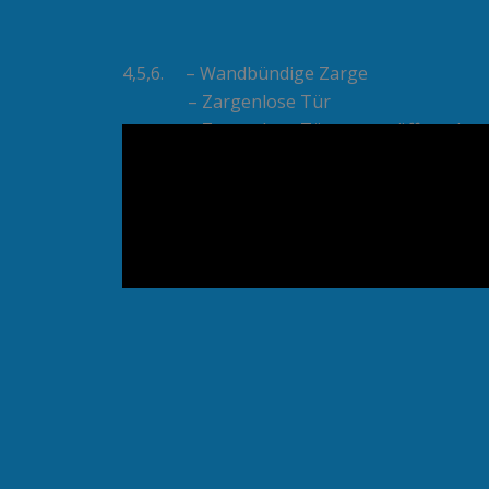
4,5,6. – Wandbündige Zarge
– Zargenlose Tür
– Zargenlose Tür, revers öffnend