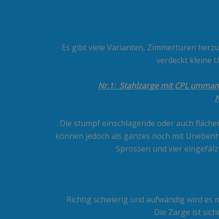
Zum
Inhalt
springen
Es gibt viele Varianten, Zimmertüren herzust
verdeckt kleine 
Nr.1: Stahlzarge mit CPL ummant
N
Die stumpf einschlagende oder auch flächen
können jedoch als ganzes noch mit Unebenhe
Sprossen und vier eingefälz
Richtig schwierig und aufwändig wird es 
Die Zarge ist sic