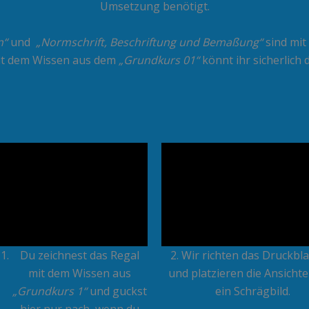
Umsetzung benötigt.
n“
und
„Normschrift, Beschriftung und Bemaßung“
sind mit
Mit dem Wissen aus dem
„Grundkurs 01“
könnt ihr sicherlich 
Du zeichnest das Regal
2. Wir richten das Druckbla
mit dem Wissen aus
und platzieren die Ansicht
„Grundkurs 1“
und guckst
ein Schrägbild.
hier nur nach, wenn du